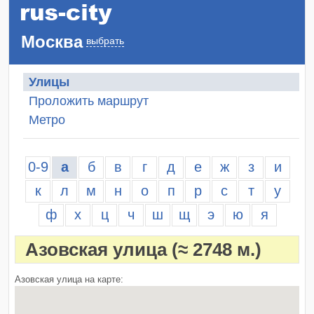
Москва
выбрать
Улицы
Проложить маршрут
Метро
0-9
а
б
в
г
д
е
ж
з
и
к
л
м
н
о
п
р
с
т
у
ф
х
ц
ч
ш
щ
э
ю
я
Азовская улица
(≈ 2748 м.)
Азовская улица на карте: