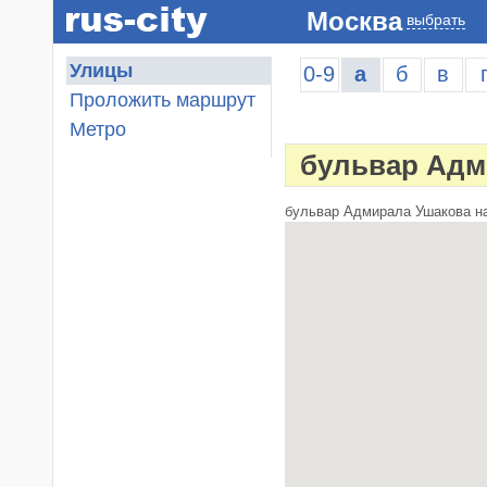
Москва
выбрать
Улицы
0-9
а
б
в
Проложить маршрут
Метро
бульвар Адм
бульвар Адмирала Ушакова на