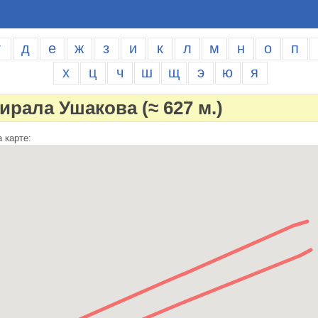
г
д
е
ж
з
и
к
л
м
н
о
п
х
ц
ч
ш
щ
э
ю
я
ирала Ушакова
(≈ 627 м.)
 карте: